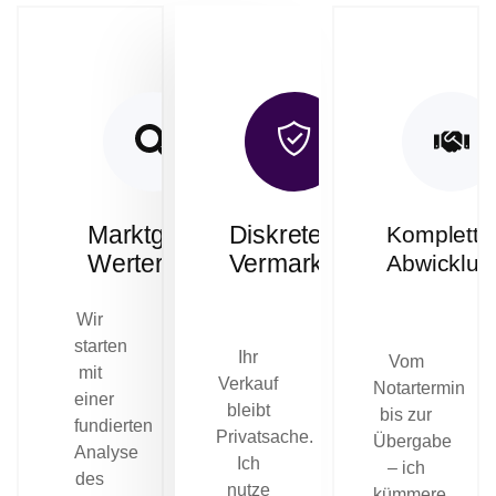
Marktgerechte
Diskrete
Komplette
Wertermittlung
Vermarktung
Abwicklun
Wir
starten
Ihr
Vom
mit
Verkauf
Notartermin
einer
bleibt
bis zur
fundierten
Privatsache.
Übergabe
Analyse
Ich
– ich
des
nutze
kümmere