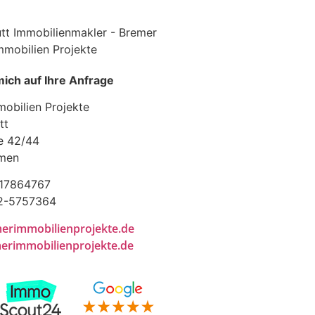
mich auf Ihre Anfrage
obilien Projekte
tt
e 42/44
men
-17864767
72-5757364
erimmobilienprojekte.de
rimmobilienprojekte.de