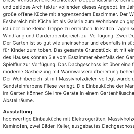
und zeitlose Architektur vollenden dieses Angebot. Im Ja
große offene Küche mit angrenzendem Esszimmer. Der Woh
Essbereich mit Küche ist als Galerie zum Wohnbereich 
ist über eine kleine Treppe zu erreichen. In kalten Tage
Windfang und Garderobenbereich zur Verfügung. Zwei Dop
Der Garten ist so gut wie uneinsehbar und ebenfalls in sü
für Kinder zum toben. Das gesamte Grundstück ist mit ei
des Hauses können Sie vom Esszimmer ebenfalls den Garte
Spielflur zur Verfügung. Das Dachgeschoss ist über eine 
moderne Gasheizung mit Warmwasseraufbereitung beheizt
Der Wohnbereich ist mit Massivholzdielen verlegt wurden
Sandsteinfarbene Fliese verlegt. Die Einbauküche der Mar
Im Garten können Sie Ihre Geräte in einem Gartenhäuschen
Abstellräume.
Ausstattung
hochwertige Einbauküche mit Elektrogeräten, Massivholzdi
Kaminofen, zwei Bäder, Keller, ausgebautes Dachgeschoss