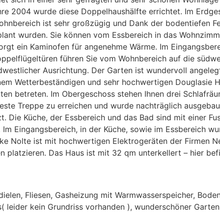
hre 2004 wurde diese Doppelhaushälfte errichtet. Im Erdge
nbereich ist sehr großzügig und Dank der bodentiefen Fen
geplant wurden. Sie können vom Essbereich in das Wohnzi
n sorgt ein Kaminofen für angenehme Wärme. Im Eingangsbere
pelflügeltüren führen Sie vom Wohnbereich auf die südwest
dwestlicher Ausrichtung. Der Garten ist wundervoll angeleg
nem Wetterbeständigen und sehr hochwertigen Douglasie Hol
n betreten. Im Obergeschoss stehen Ihnen drei Schlafräum
feste Treppe zu erreichen und wurde nachträglich ausgebau
. Die Küche, der Essbereich und das Bad sind mit einer 
. Im Eingangsbereich, in der Küche, sowie im Essbereich wu
ke Nolte ist mit hochwertigen Elektrogeräten der Firmen N
 platzieren. Das Haus ist mit 32 qm unterkellert – hier be
elen, Fliesen, Gasheizung mit Warmwasserspeicher, Bodenti
( leider kein Grundriss vorhanden ), wunderschöner Garte