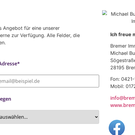
 Angebot für eine unserer
Ich freue 
erne zur Verfügung. Alle Felder, die
en.
Bremer Imm
Michael Bu
Sögestraß
 Adresse*
28195 Bre
Fon: 0421
Mobil: 01
info@brem
iegen
www.breme