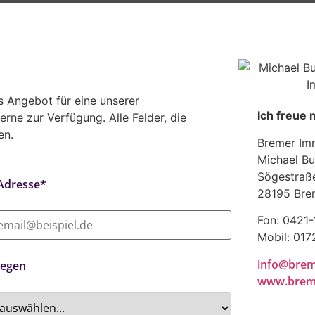
 Angebot für eine unserer
Ich freue 
erne zur Verfügung. Alle Felder, die
en.
Bremer Imm
Michael Bu
Sögestraß
 Adresse*
28195 Bre
Fon: 0421
Mobil: 01
info@brem
iegen
www.breme