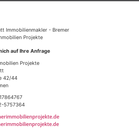
mich auf Ihre Anfrage
obilien Projekte
tt
e 42/44
men
-17864767
72-5757364
erimmobilienprojekte.de
rimmobilienprojekte.de