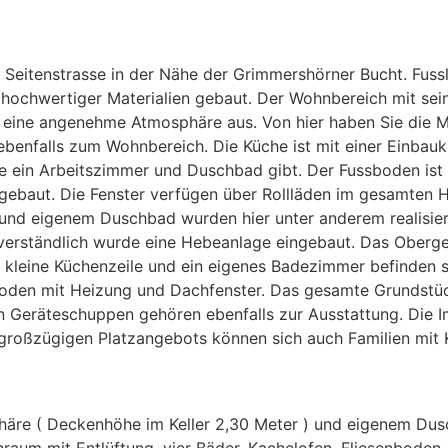
en Seitenstrasse in der Nähe der Grimmershörner Bucht. Fuss
 hochwertiger Materialien gebaut. Der Wohnbereich mit s
lt eine angenehme Atmosphäre aus. Von hier haben Sie die 
ebenfalls zum Wohnbereich. Die Küche ist mit einer Einbau
 ein Arbeitszimmer und Duschbad gibt. Der Fussboden ist m
ebaut. Die Fenster verfügen über Rollläden im gesamten 
 und eigenem Duschbad wurden hier unter anderem realisiert
verständlich wurde eine Hebeanlage eingebaut. Das Oberg
 kleine Küchenzeile und ein eigenes Badezimmer befinden s
den mit Heizung und Dachfenster. Das gesamte Grundstück 
n Geräteschuppen gehören ebenfalls zur Ausstattung. Die Im
großzügigen Platzangebots können sich auch Familien mit 
phäre ( Deckenhöhe im Keller 2,30 Meter ) und eigenem Du