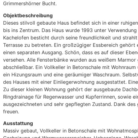
Grimmershörner Bucht.
Objektbeschreibung
Dieses stilvoll gebaute Haus befindet sich in einer ruhig
bis ins Zentrum. Das Haus wurde 1993 unter Verwendung
Kachelofen besticht durch seine freundlichkeit und strah
Terrasse zu betreten. Ein großzügiger Essbereich gehört 
einen separaten Ausgang. Schön, dass es auf dieser Ebene
versehen. Alle Fensterbänke wurden aus weißem Marmor g
abschließbar. Ein Vollkeller in Betonschale mit Wohnraum
ein Hizungsraum und eine geräumiger Waschraum. Selbst
des Hauses mit einer Einliegerwohnung ausgestattet. Eine
Zu dieser kleinen Wohnung gehört der ausgebaute Dachbo
Ringdrainage für Regenwasser und Kupferrinnen, sowie ei
ausgezeichneten und sehr gepflegten Zustand. Dank des 
freuen.
Ausstattung
Massiv gebaut, Vollkeller in Betonschale mit Wohnatmos